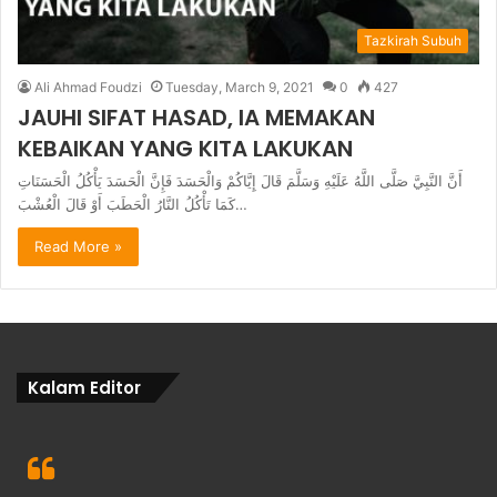
Tazkirah Subuh
Ali Ahmad Foudzi
Tuesday, March 9, 2021
0
427
JAUHI SIFAT HASAD, IA MEMAKAN
KEBAIKAN YANG KITA LAKUKAN
أَنَّ النَّبِيَّ صَلَّى اللَّهُ عَلَيْهِ وَسَلَّمَ قَالَ إِيَّاكُمْ وَالْحَسَدَ فَإِنَّ الْحَسَدَ يَأْكُلُ الْحَسَنَاتِ
كَمَا تَأْكُلُ النَّارُ الْحَطَبَ أَوْ قَالَ الْعُشْبَ…
Read More »
Kalam Editor