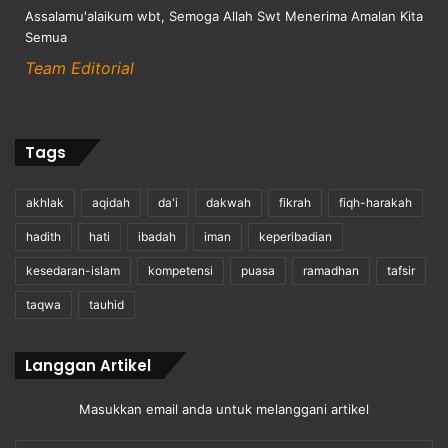
Assalamu'alaikum wbt, Semoga Allah Swt Menerima Amalan Kita
Semua
Team Editorial
Tags
akhlak
aqidah
da'i
dakwah
fikrah
fiqh-harakah
hadith
hati
ibadah
iman
keperibadian
kesedaran-islam
kompetensi
puasa
ramadhan
tafsir
taqwa
tauhid
Langgan Artikel
Masukkan email anda untuk melanggani artikel