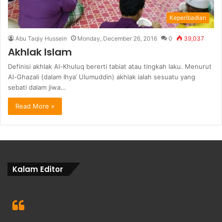
Keperibadian
Abu Taqiy Hussein
Monday, December 26, 2016
0
39,037
Akhlak Islam
Definisi akhlak Al-Khuluq bererti tabiat atau tingkah laku. Menurut
Al-Ghazali (dalam Ihya’ Ulumuddin) akhlak ialah sesuatu yang
sebati dalam jiwa…
Read More »
Kalam Editor