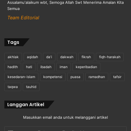
Assalamu'alaikum wbt, Semoga Allah Swt Menerima Amalan Kita
Semua
Team Editorial
Tags
akhlak
aqidah
da'i
dakwah
fikrah
fiqh-harakah
hadith
hati
ibadah
iman
keperibadian
kesedaran-islam
kompetensi
puasa
ramadhan
tafsir
taqwa
tauhid
Langgan Artikel
Masukkan email anda untuk melanggani artikel
Enter