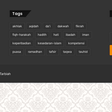
Tags
akhlak
aqidah
da'i
dakwah
fikrah
E
fiqh-harakah
hadith
hati
ibadah
iman
y
keperibadian
kesedaran-islam
kompetensi
E
a
puasa
ramadhan
tafsir
taqwa
tauhid
Tarbiah