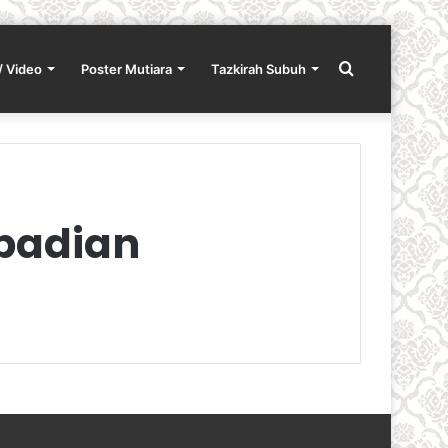
Search
/ Video
Poster Mutiara
Tazkirah Subuh
for
badian