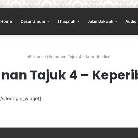
Home
Dasar Umum
Thaqafah
Jalan Dakwah
Audio 
Home
/
Himpunan Tajuk 4 – Keperibadian
nan Tajuk 4 – Keperi
/siteorigin_widget]