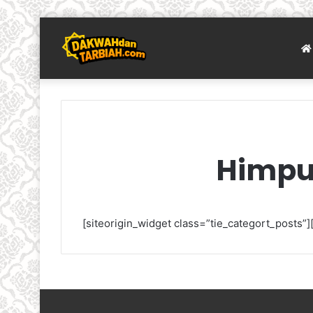
Himpu
[siteorigin_widget class=”tie_categort_posts”][