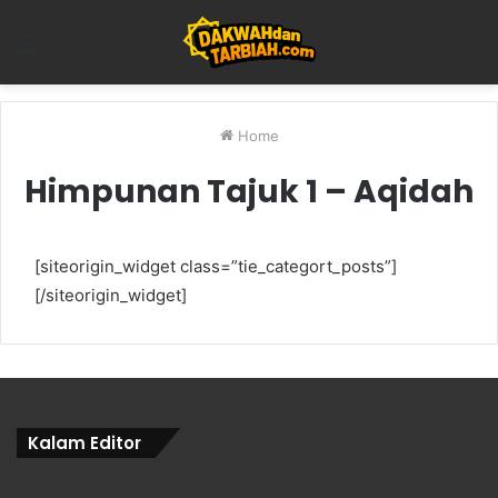
Menu
Home
Himpunan Tajuk 1 – Aqidah
[siteorigin_widget class=”tie_categort_posts”]
[/siteorigin_widget]
Kalam Editor