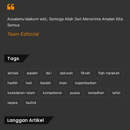
Assalamu'alaikum wbt, Semoga Allah Swt Menerima Amalan Kita
Semua
Team Editorial
Tags
akhlak
aqidah
da'i
dakwah
fikrah
fiqh-harakah
hadith
hati
ibadah
iman
keperibadian
kesedaran-islam
kompetensi
puasa
ramadhan
tafsir
taqwa
tauhid
Langgan Artikel