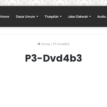
Home
Dasar Umum
Thaqafah
Jalan Dakwah
Audio 
Home
/
P3-Dvd4b3
P3-Dvd4b3