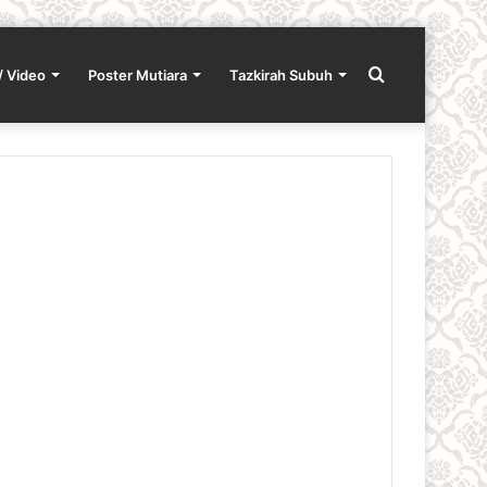
Search
/ Video
Poster Mutiara
Tazkirah Subuh
for