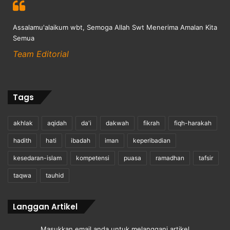
Assalamu'alaikum wbt, Semoga Allah Swt Menerima Amalan Kita
Semua
Team Editorial
Tags
akhlak
aqidah
da'i
dakwah
fikrah
fiqh-harakah
hadith
hati
ibadah
iman
keperibadian
kesedaran-islam
kompetensi
puasa
ramadhan
tafsir
taqwa
tauhid
Langgan Artikel
Masukkan email anda untuk melanggani artikel