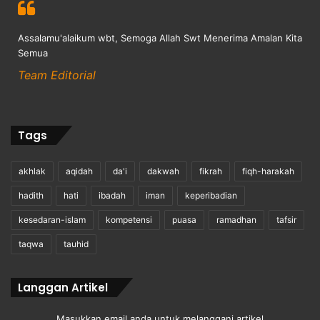
Assalamu'alaikum wbt, Semoga Allah Swt Menerima Amalan Kita
Semua
Team Editorial
Tags
akhlak
aqidah
da'i
dakwah
fikrah
fiqh-harakah
hadith
hati
ibadah
iman
keperibadian
kesedaran-islam
kompetensi
puasa
ramadhan
tafsir
taqwa
tauhid
Langgan Artikel
Masukkan email anda untuk melanggani artikel