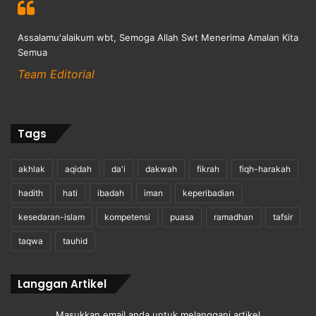
Assalamu'alaikum wbt, Semoga Allah Swt Menerima Amalan Kita
Semua
Team Editorial
Tags
akhlak
aqidah
da'i
dakwah
fikrah
fiqh-harakah
hadith
hati
ibadah
iman
keperibadian
kesedaran-islam
kompetensi
puasa
ramadhan
tafsir
taqwa
tauhid
Langgan Artikel
Masukkan email anda untuk melanggani artikel