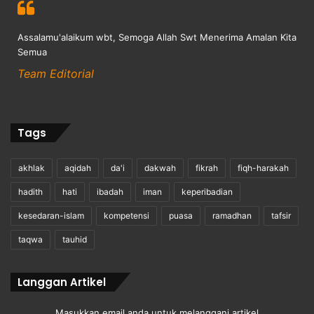
Assalamu'alaikum wbt, Semoga Allah Swt Menerima Amalan Kita
Semua
Team Editorial
Tags
akhlak
aqidah
da'i
dakwah
fikrah
fiqh-harakah
hadith
hati
ibadah
iman
keperibadian
kesedaran-islam
kompetensi
puasa
ramadhan
tafsir
taqwa
tauhid
Langgan Artikel
Masukkan email anda untuk melanggani artikel