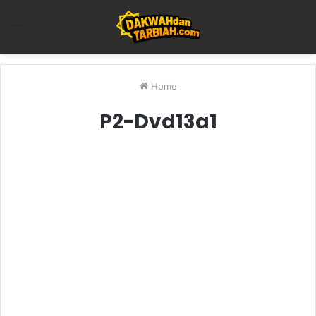
Menu
Home
P2-Dvd13a1