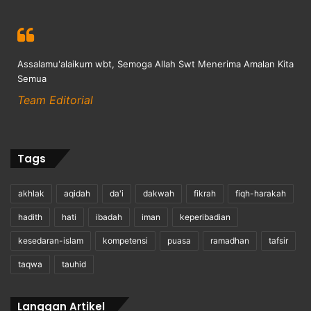
Assalamu'alaikum wbt, Semoga Allah Swt Menerima Amalan Kita
Semua
Team Editorial
Tags
akhlak
aqidah
da'i
dakwah
fikrah
fiqh-harakah
hadith
hati
ibadah
iman
keperibadian
kesedaran-islam
kompetensi
puasa
ramadhan
tafsir
taqwa
tauhid
Langgan Artikel