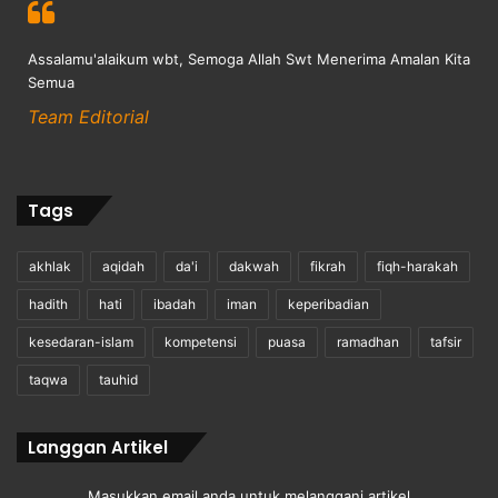
Assalamu'alaikum wbt, Semoga Allah Swt Menerima Amalan Kita
Semua
Team Editorial
Tags
akhlak
aqidah
da'i
dakwah
fikrah
fiqh-harakah
hadith
hati
ibadah
iman
keperibadian
kesedaran-islam
kompetensi
puasa
ramadhan
tafsir
taqwa
tauhid
Langgan Artikel
Masukkan email anda untuk melanggani artikel